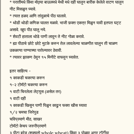
* परातीमधे किंवा मोठ्या बाउलमधे मेथी मधे दही घालुन बारीक केलेले वाटण घालुन
नीट मिसळुन घ्यावे.
* त्यात हळद आणि तांदुळाचे पीठ घालावे.
* थोडी थोडी कणिक घालत मळावे. भाजी फ़क्त एकत्र मिळुन यावी इतपत घट्ट
असावे. खुप पीठ घालु नये.
* शेवटी हाताला थोडे पाणी लावुन ते नीट गोळा करावे.
* ह्या पीठाचे छोटे छोटे मुटके करुन तेल लावलेल्या चाळणीत घालुन ती चाळण
उकळत्या पाण्याच्या पातेल्यावर ठेवावी.
* त्यावर झाकण ठेवुन १५ मिनीटे वाफवुन घ्यावेत.
इतर साहित्य -
१ काकडी चकत्या करुन
१-२ टोमॅटो चकत्या करुन
१ वाटी चिरलेला लेट्युस (असेल तर)
१ वाटी दही
१ काकडी खिसुन पाणी पिळुन काढुन फक्त खीस घ्यावा
१/२ चमचा जिरेपुड
चविप्रमाणे मीठ, साखर
टोमॅटो केचप जरुरीप्रमाणे
३ पीटा ब्रेड (शक्यतो whole wheat) किंवा ३ पोळ्या अगर टॉर्टीया