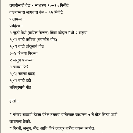
तयारीसाठी वेळ - साधारण १०-१५ मिनीटे
वाफ़वण्यास लागणारा वेळ - १५ मिनीटे
फलाफल -
साहित्य -
१ जुडी मेथी (बारिक चिरुन) किंवा फोझन मेथी २ वाट्या
१/२ वाटी कणिक (चपातीचे पीठ)
१/२ वाटी तांदुळाचे पीठ
३-४ हिरव्या मिरच्या
२ लसुण पाकळ्या
१ चमचा जिरे
१/२ चमचा हळद
१/२ वाटी दही
चविप्रमाणे मीठ
कृती -
* गॅसवर चाळणी ठेवता येईल इतक्या पातेल्यात साधारण १ ते दीड लिटर पाणी
तापायला ठेवावे.
* मिरची, लसुण, मीठ, आणि जिरे एकत्र बारीक करुन घ्यावेत.