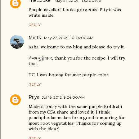
TheCooker
May 21, 2009, 11:52:00 AM
Purple navalkol! Looks gorgeous. Pity it was
white inside.
REPLY
Mints!
May 27, 2009, 10:24:00 AM
Asha, welcome to my blog and please do try it.
विजय बुद्धिसागर, thank you for the recipe. I will try
that.
TC, I was hoping for nice purple color.
REPLY
Priya
Jul 16, 2012, 9:24:00 AM
Made it today with the same purple Kohlrabi
from my CSA share and loved it! I think
panchphodan makes for a good tempering for
most root vegetables! Thanks for coming up
with the idea :)
REPLY