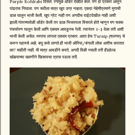
Purple Kohlrabi दिसले. रंगामुळे ऑर्डर देखील केले. पण हा प्रकार आतुन
पांढराच निघाला. पण चवीला मात्र खुप उग्र नव्हता. एकदा नेहेमीप्रमाणे मुगाची
डाळ घालुन भाजी केली. खुप ग्रेट नाही पण अगदीच वाईटदेखील नाही अशी
झाली.नंतरच्यावेळी ऑर्डर केली तर डाळ भिजवयला विसरले होते म्हणुन मग चक्क
पंचफोरण घालुन केली आणि एकदम आवडुनच गेली. त्यानंतर २-३ वेळा तरी अशी
भाजी केली असेल. मस्तच लागला एकदम प्रकार. आता हेच Turnip (शलगम) चे
करुन पहायचे आहे. बघु कसे लागते.ही भाजी ओरिया/बंगाली लोक अशीच करतात
का? माहीती नाही. मी मात्र आवडीने करते, अगदी विळी नसली तरी हॅंडहेल्ड
खोबर्‍याच्या खवणीने खिसायचा त्रास पडला तरी.