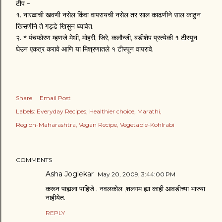
टीप -
१. नारळाची खवणी नसेल किंवा वापरायची नसेल तर साल काढणीने साल काढुन
खिसणीने ते गड्डे खिसुन घ्यावेत.
२. * पंचफोरण म्हणजे मेथी, मोहरी, जिरे, कलौन्जी, बडीशेप प्रत्येकी १ टीस्पून
घेउन एकत्र करावे आणि या मिश्रणातले १ टीस्पून वापरावे.
Share
Email Post
Labels:
Everyday Recipes
Healthier choice
Marathi
Region-Maharashtra
Vegan Recipe
Vegetable-Kohlrabi
COMMENTS
Asha Joglekar
May 20, 2009, 3:44:00 PM
करून पाह्यला पाहिजे . नवलकोल ,शलगम ह्या काही आवडीच्या भाज्या
नाहीयेत.
REPLY