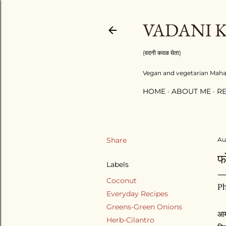
VADANI 
(वदनी कवळ घेता)
Vegan and vegetarian Mahara
HOME
ABOUT ME
RE
Share
Aug
फ
Labels
Coconut
Ph
Everyday Recipes
Greens-Green Onions
आम
Herb-Cilantro