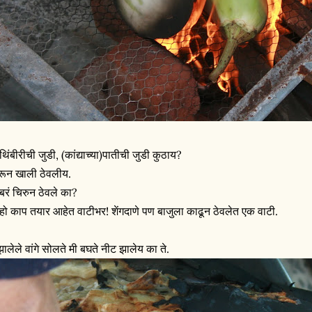
थिंबीरीची जुडी, (कांद्याच्या)पातीची जुडी कुठाय?
रून खाली ठेवलीय.
बरं चिरुन ठेवले का?
 हो काप तयार आहेत वाटीभर! शेंगदाणे पण बाजुला काढून ठेवलेत एक वाटी.
झालेले वांगे सोलते मी बघते नीट झालेय का ते.