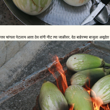
स्तव चांगला पेटलाय आता ठेव वांगी नीट त्या जाळीवर. देठ बाहेरच्या बाजुला असूद