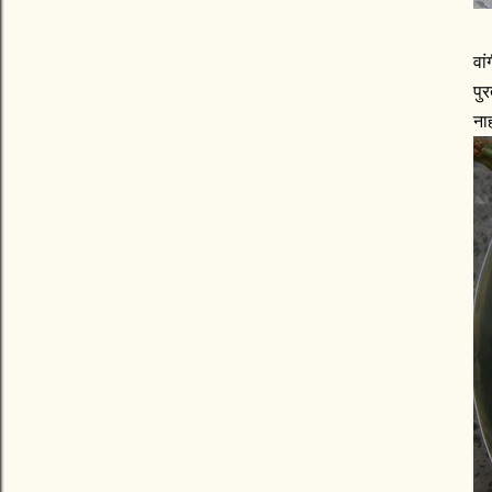
वा
पु
ना