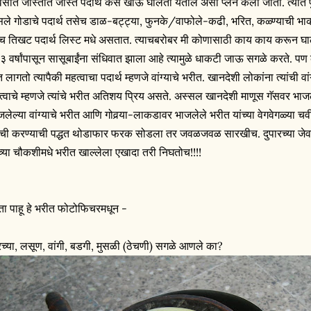
वसात जास्तीत जास्त पदार्थ कसे खाऊ घालता येतील असा प्लॅन केला जातो. त्यात पु
ले गोडाचे पदार्थ तसेच डाळ-बट्ट्या, फुनके/वाफोले-कढी, भरित, कळ्ण्याची भाकरी
ेच तिखट पदार्थ लिस्ट मधे असतात. त्याचबरोबर मी कोणासाठी काय काय करून घा
३ वर्षांपासून सासूबाईंना संधिवात झाला आहे त्यामुळे धाकटी जाऊ सगळे करते. पण का
 लागतो त्यापैकी महत्वाचा पदार्थ म्हणजे वांग्याचे भरीत. खानदेशी लोकांना त्यांची 
त्वाचे म्हणजे त्यांचे भरीत अतिशय प्रिय असते. अस्सल खानदेशी माणूस गॅसवर भाजलेल
जलेल्या वांग्याचे भरीत आणि गोवर्‍या-लाकडावर भाजलेले भरीत यांच्या वेगवेगळ्या 
ची करण्याची पद्धत थोडाफार फरक सोडला तर जवळजवळ सारखीच. दुपारच्या जेवण
च्या चौकशीमधे भरीत खाल्लेला एखादा तरी निघतोच!!!!
ा पाहू हे भरीत फोटोफिचरमधून -
रच्या, लसूण, वांगी, बडगी, मुसळी (ठेचणी) सगळे आणले का?