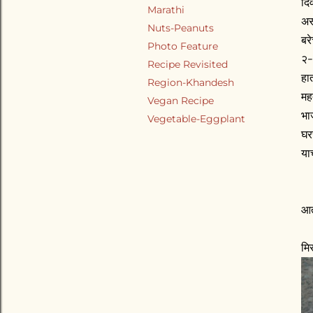
दि
Marathi
अस
Nuts-Peanuts
बर
Photo Feature
२-
Recipe Revisited
हात
Region-Khandesh
मह
Vegan Recipe
भा
Vegetable-Eggplant
घर
या
आत
मि