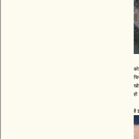
को
चि
खो
हो
हे 