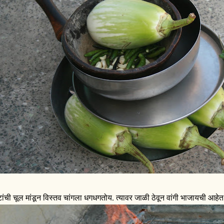
टांची चूल मांडून विस्तव चांगला धगधगतोय. त्यावर जाळी ठेवून वांगी भाजायची आहेत