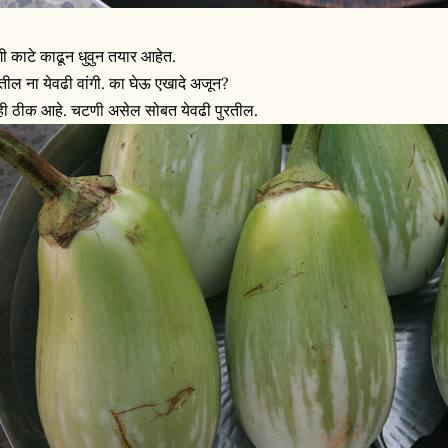
ंगी काटे काढून धुवुन तयार आहेत.
रतील ना येवढी वांगी. का घेऊ एखादे अजून?
ही ठीक आहे. चटणी असेल सोबत येवढी पुरतील.