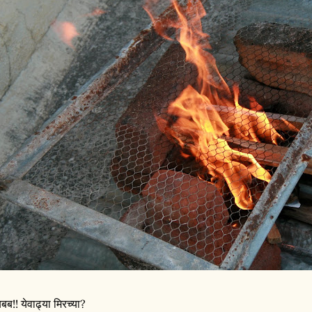
बब!! येवाढ्या मिरच्या?