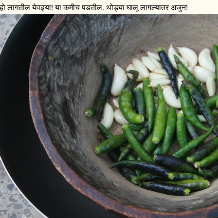
 हो लागतील येवढ्या! या कमीच पडतील. थोड्या घालू लागल्यातर अजुन!