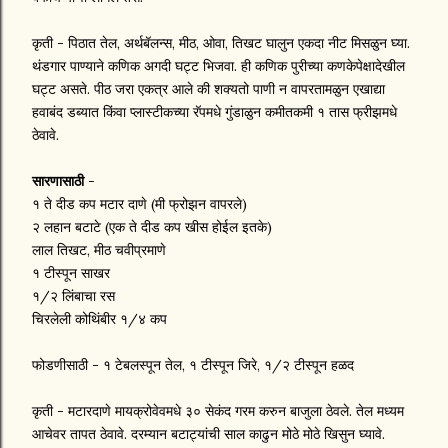
कृती - पिठात तेल, अर्थबॅलन्स, मीठ, ओवा, तिखट घालुन एकदा नीट मिसळुन घ्या.
थंडगार पाण्याने कणिक अगदी घट्ट भिजवा. ही कणिक पुरीच्या कणकेपेक्षादेखील
घट्ट असते. पीठ जरा एकत्र आले की शक्यतो पाणी न वापरतामळुन एखाद्या
हवाबंद डब्यात किंवा प्लास्टीकच्या रॅपमधे गुंडाळुन कमीतकमी १ तास फ्रीझमधे
ठेवावे.
सारणासाठी
-
१ ते दीड कप मटार दाणे (मी फ्रोझन वापरले)
२ लहान बटाटे (एक ते दीड कप खीस होईल इतके)
लाल तिखट, मीठ चवीप्रमाणे
१ टीस्पून साखर
१/२ लिंबाचा रस
चिरलेली कोथिंबीर १/४ कप
फोडणीसाठी - १ टेबलस्पून तेल, १ टीस्पून जिरे, १/२ टीस्पून हळद
कृती - मटारदाणे मायक्रोवेवमधे ३० सेकंद गरम करुन बाजुला ठेवले. तेल मध्यम
आचेवर तापत ठेवावे. दरम्यान बटाट्यांची साल काढुन मोठे मोठे खिसुन घ्यावे.