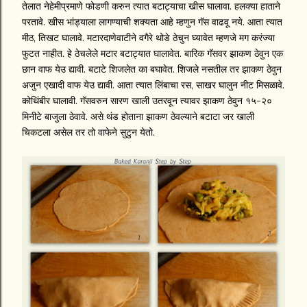
तेलात नेहेमीप्रमाणे फोडणी करुन त्यात बटाट्याचा खीस घालावा. हलक्या हाताने
परतावे. खीस भांड्याला लागण्याची शक्यता आहे म्हणुन गॅस वाढवू नये. आता त्यात
मीठ, तिखट घालावे. मटारदाणेवाटीने वगैरे थोडे ठेचुन घ्यावेत म्हणजे मग करंज्या
फुटत नाहीत. हे ठेचलेले मटार बटाट्यात घालावेत. बारिक गॅसवर झाकण ठेवुन एक
छान वाफ येउ द्यावी. बटाटे शिजलेत का बघावेत. शिजले नसतील तर झाकण ठेवुन
अजुन एखादी वाफ येउ द्यावी. आता त्यात लिंबाचा रस, साखर घालुन नीट मिसळावे.
कोथिंबीर घालावी. गॅसवरुन सारण खाली उतरवून त्यावर झाकण ठेवुन १५-२०
मिनीटे बाजुला ठेवावे. असे थंड होताना झाकण ठेवल्याने बटाटा जर खाली
चिकटला असेल तर तो वाफेने सुटुन येतो.