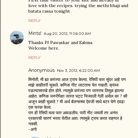
First time visitor to your site and already in
love with the recipes. trying the methi bhaji and
batata rassa tonight
REPLY
Mints!
Aug 20, 2012, 11:06:00 AM
Thanks PJ Pawaskar and Sabina.
Welcome here.
REPLY
Anonymous
Nov 3, 2012, 6:22:00 AM
मिनोती, मी ह्या करंज्या आज ट्राय केल्या. रेसिपी फार सुंदर आहे पण
माझे काहीतरी चुकले. कणिक नीट लाटताच येत नव्हती. क्रंब्ज
पडल्यासारखे होत होते. त्यामुळे करंज्या पण जास्तच ठिसूळ झाल्या
आहेत. कणिक जरुरीपेक्षा जास्त घट्ट भिजवली गेली असेल का ? की
अजून काही चुकले ? मी अर्थ बॅलन्सच्या ऐवजी साधे बटर घेणे एवढा
एक फरक केला.
पण ही रेसिपी मला फार आवडलीय. पारी नीट जमली तर अनंत
प्रकारची सारणं भरता येतील आत. त्यामुळे ट्राय करत राहणार हे
नक्की.
-अगो