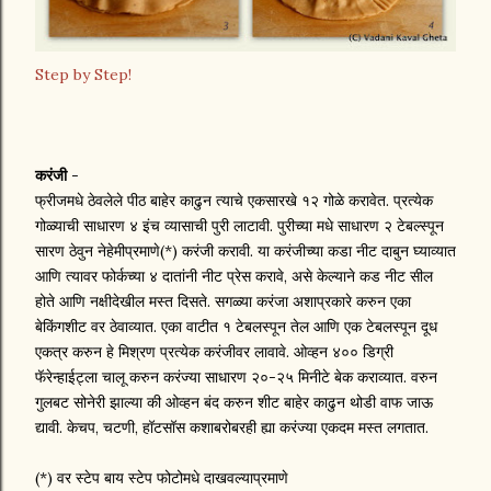
Step by Step!
करंजी
-
फ्रीजमधे ठेवलेले पीठ बाहेर काढुन त्याचे एकसारखे १२ गोळे करावेत. प्रत्येक
गोळ्याची साधारण ४ इंच व्यासाची पुरी लाटावी. पुरीच्या मधे साधारण २ टेबल्स्पून
सारण ठेवुन नेहेमीप्रमाणे(*) करंजी करावी. या करंजीच्या कडा नीट दाबुन घ्याव्यात
आणि त्यावर फोर्कच्या ४ दातांनी नीट प्रेस करावे, असे केल्याने कड नीट सील
होते आणि नक्षीदेखील मस्त दिसते. सगळ्या करंजा अशाप्रकारे करुन एका
बेकिंगशीट वर ठेवाव्यात. एका वाटीत १ टेबलस्पून तेल आणि एक टेबलस्पून दूध
एकत्र करुन हे मिश्रण प्रत्येक करंजीवर लावावे. ओव्हन ४०० डिग्री
फॅरेन्हाईट्ला चालू करुन करंज्या साधारण २०-२५ मिनीटे बेक कराव्यात. वरुन
गुलबट सोनेरी झाल्या की ओव्हन बंद करुन शीट बाहेर काढुन थोडी वाफ जाऊ
द्यावी. केचप, चटणी, हॉटसॉस कशाबरोबरही ह्या करंज्या एकदम मस्त लगतात.
(*) वर स्टेप बाय स्टेप फोटोमधे दाखवल्याप्रमाणे