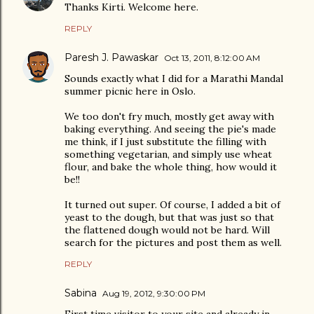
Thanks Kirti. Welcome here.
REPLY
Paresh J. Pawaskar
Oct 13, 2011, 8:12:00 AM
Sounds exactly what I did for a Marathi Mandal
summer picnic here in Oslo.
We too don't fry much, mostly get away with
baking everything. And seeing the pie's made
me think, if I just substitute the filling with
something vegetarian, and simply use wheat
flour, and bake the whole thing, how would it
be!!
It turned out super. Of course, I added a bit of
yeast to the dough, but that was just so that
the flattened dough would not be hard. Will
search for the pictures and post them as well.
REPLY
Sabina
Aug 19, 2012, 9:30:00 PM