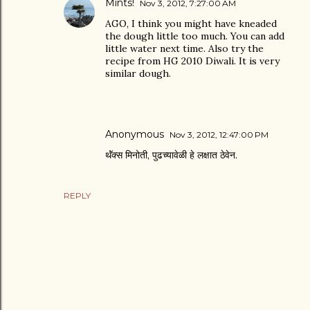
Mints!
Nov 3, 2012, 7:27:00 AM
AGO, I think you might have kneaded
the dough little too much. You can add
little water next time. Also try the
recipe from HG 2010 Diwali. It is very
similar dough.
Anonymous
Nov 3, 2012, 12:47:00 PM
थॅंक्स मिनोती, पुढच्यावेळी हे लक्षात ठेवेन.
REPLY