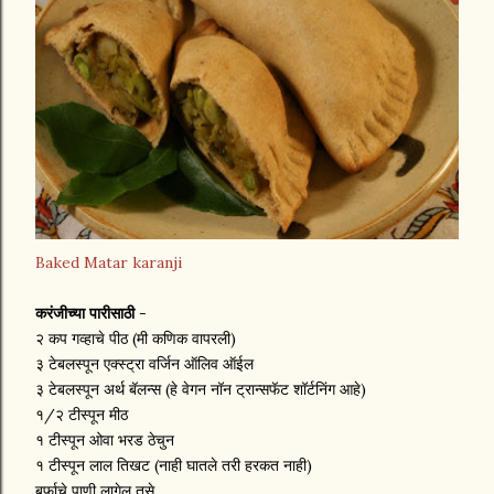
Baked Matar karanji
करंजीच्या पारीसाठी
-
२ कप गव्हाचे पीठ (मी कणिक वापरली)
३ टेबलस्पून एक्स्ट्रा वर्जिन ऑलिव ऑईल
३ टेबलस्पून अर्थ बॅलन्स (हे वेगन नॉन ट्रान्सफॅट शॉर्टनिंग आहे)
१/२ टीस्पून मीठ
१ टीस्पून ओवा भरड ठेचुन
१ टीस्पून लाल तिखट (नाही घातले तरी हरकत नाही)
बर्फाचे पाणी लागेल तसे.