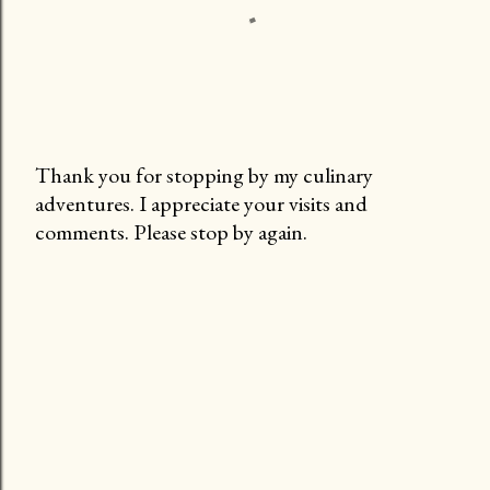
Thank you for stopping by my culinary
adventures. I appreciate your visits and
P
comments. Please stop by again.
o
s
t
a
C
o
m
m
e
n