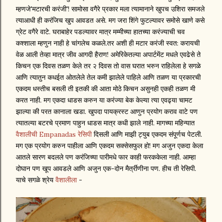
म्हणजे'मटारची करंजी'! सामोसा वगैरे प्रकार मला त्यामानाने खुपच उशिरा समजले
त्याआधी ही करंजिच खुप आवडत असे. मग जरा शिंगे फुटल्यावर समोसे खाणे कसे
ग्रेट वगैरे वाटे. घराबाहेर पडल्यावर मात्र मम्मीच्या हातच्या करंज्याची चव
कश्शाला म्हणुन नाही हे चांगलेच कळले.तर अशी ही मटार करंजी स्वत: करायची
वेळ आली तेव्हा मात्र जीव आगदी हैराण! अमेरिकेतल्या अपार्टमेंट मधले एवढेसे ते
किचन एक दिवस तळण केले तर २ दिवस तो वास घरात भरुन राहिलेला हे सगळे
आणि त्यातुन कधईत ओतलेले तेल कमी झालेले पाहिले आणि तळण या प्रकारची
एकदम धस्तीच बसली ती इतकी की आता मोठे किचन असुनही एकही तळण मी
करत नाही. मग एकदा धाडस करुन या करंज्या बेक केल्या त्या एवढ्या चामट
झाल्या की परत कानाला खडा. खुपदा पायक्रस्ट आणुन प्रयोग कराव वाटे पण
त्यातल्या बटरचे प्रमाण पाहुन धाडस मात्र कधी झाले नाही. मागच्या महिन्यात
वैशालीची Empanadas रेसिपी
दिसली आणि माझी ट्युब एकदम संपूर्णच पेटली.
मग एक प्रयोग करुन पाहीला आणि एकदम सक्सेसफुल हो! मग अजुन एकदा केला
आतले सारण बदलले पण करंजिच्या पारीमधे फार काही फरककेला नाही. आम्हा
दोघान पण खूप आवडले आणि अजुन एक-दोन मैर्त्रीणीना पण. हीच ती रेसिपी.
याचे सगळे श्रेय
वैशालीला
-