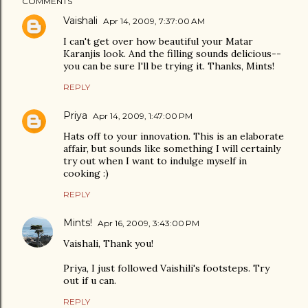
COMMENTS
Vaishali
Apr 14, 2009, 7:37:00 AM
I can't get over how beautiful your Matar
Karanjis look. And the filling sounds delicious--
you can be sure I'll be trying it. Thanks, Mints!
REPLY
Priya
Apr 14, 2009, 1:47:00 PM
Hats off to your innovation. This is an elaborate
affair, but sounds like something I will certainly
try out when I want to indulge myself in
cooking :)
REPLY
Mints!
Apr 16, 2009, 3:43:00 PM
Vaishali, Thank you!
Priya, I just followed Vaishili's footsteps. Try
out if u can.
REPLY