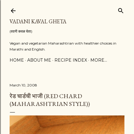
Skip to main content
VADANI KAVAL GHETA
(वदनी कवळ घेता)
Vegan and vegetarian Maharashtrian with healthier choices in
Marathi and English.
HOME
ABOUT ME
RECIPE INDEX
MORE…
March 10, 2008
रेड चार्डची भाजी (RED CHARD
(MAHARASHTRIAN STYLE))