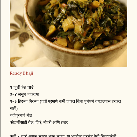
Ready Bhaji
१ जुडी रेड चार्ड
३-४ लसुण पाकळ्या
२-३ हिरव्या मिरच्या (चवी प्रमाणे कमी जास्त किंवा पूर्णपणे वगळल्यास हरकत
नाही)
चवीप्रमाणे मीठ
फोडणीसाठी तेल, जिरे, मोहरी आणि हळद
कृती - चार्ड आणुन स्वच्छ धुवुन घ्यावा. या भाजीला प्रचंड रेती चिकटलेली