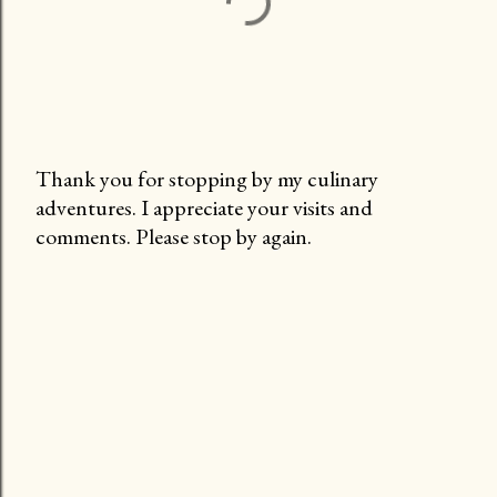
Thank you for stopping by my culinary
adventures. I appreciate your visits and
P
comments. Please stop by again.
o
s
t
a
C
o
m
m
e
n