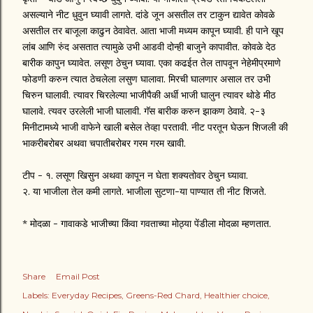
असल्याने नीट धुवुन घ्यावी लागते. दांडे जून असतील तर टाकुन द्यावेत कोवळे
असतील तर बाजूला काढुन ठेवावेत. आता भाजी मध्यम कापून घ्यावी. ही पाने खूप
लांब आणि रुंद असतात त्यामुळे उभी आडवी दोन्ही बाजुने कापावीत. कोवळे देठ
बारीक कापुन घ्यावेत. लसूण ठेचुन घ्यावा. एका कढईत तेल तापवून नेहेमीप्रमाणे
फोडणी करुन त्यात ठेचलेला लसुण घालावा. मिरची घालणार असाल तर उभी
चिरुन घालावी. त्यावर चिरलेल्या भाजीपैकी अर्धी भाजी घालुन त्यावर थोडे मीठ
घालावे. त्यवर उरलेली भाजी घालावी. गॅस बारीक करुन झाकण ठेवावे. २-३
मिनीटामध्ये भाजी वाफेने खाली बसेल तेव्हा परतावी. नीट परतून घेऊन शिजली की
भाकरीबरोबर अथवा चपातीबरोबर गरम गरम खावी.
टीप - १. लसूण खिसुन अथवा कापून न घेता शक्यतोवर ठेचुन घ्यावा.
२. या भाजीला तेल कमी लागते. भाजीला सुटणा-या पाण्यात ती नीट शिजते.
* मोदळा - गावाकडे भाजीच्या किंवा गवताच्या मोठ्या पेंडीला मोदळा म्हणतात.
Share
Email Post
Labels:
Everyday Recipes
Greens-Red Chard
Healthier choice