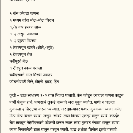
१ कॅन कोवळा फणस
१ मध्यम कांदा मोठा-मोठा चिरुन
१/४ कप हरबरा डाळ
१-२ लसुण पाकळ्या
१-२ सुक्या मिरच्या
१ टेबल्स्पून खोबरे (ओले/सुके)
१ टेबल्स्पून तेल
चवीपुरते मीठ
१ टीस्पून काळा मसाला
चवीप्रमाणे लाल मिरची पावडर
फोडणीसाठी जिरे, मोहरी, हळद, हिंग
कृती - डाळ साधारण १-२ तास भिजत घालावी. कॅन फोडुन त्यातला फणस काढुन
पाणी फेकुन द्यावे. फणसाचे तुकडे पाण्याने जरा धुवुन घ्यावेत. पाणी न घालता
कुकरला २ शिट्ट्या करुन घ्याव्यात. गार झाल्यावर फणस कुस्करुन घ्यावा. कांदा
मोठा मोठा चिरुन घ्यावा. लसुण, खोबरे, लाल मिरच्या एकत्र वाटुन घ्यावे. कढईत
तेल तापवुन नेहेमीप्रमाणे फोडणी करुन त्यात कांदा गुलबट रंगावर भाजुन घ्यावा.
त्यात भिजवलेली डाळ घालुन परतुन घ्यावी. डाळ अर्धवट शिजेल इतके परतावे.