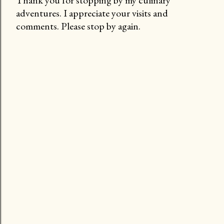
Thank you for stopping by my culinary
adventures. I appreciate your visits and
P
comments. Please stop by again.
o
s
t
a
C
o
m
m
e
n
t