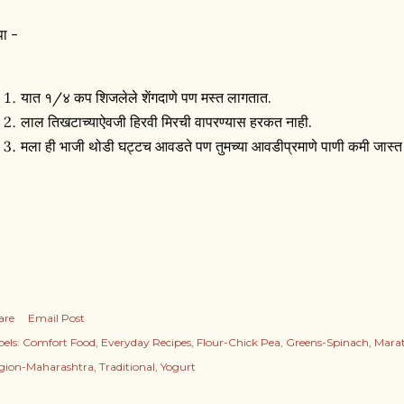
पा -
यात १/४ कप शिजलेले शेंगदाणे पण मस्त लागतात.
लाल तिखटाच्याऐवजी हिरवी मिरची वापरण्यास हरकत नाही.
मला ही भाजी थोडी घट्टच आवडते पण तुमच्या आवडीप्रमाणे पाणी कमी जास
are
Email Post
els:
Comfort Food
Everyday Recipes
Flour-Chick Pea
Greens-Spinach
Marat
gion-Maharashtra
Traditional
Yogurt