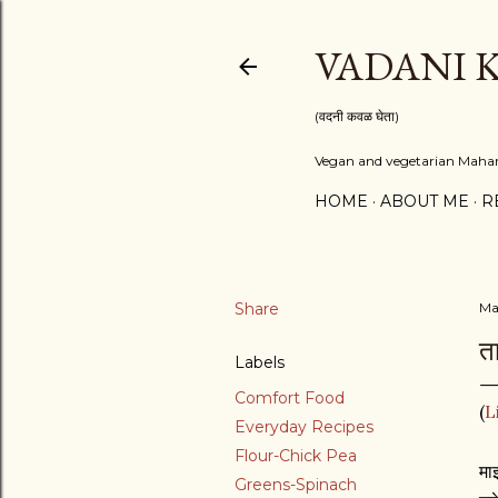
VADANI 
(वदनी कवळ घेता)
Vegan and vegetarian Mahara
HOME
ABOUT ME
R
Share
Ma
त
Labels
Comfort Food
(
L
Everyday Recipes
Flour-Chick Pea
मा
Greens-Spinach