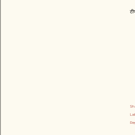
टी
Sh
Lab
Re