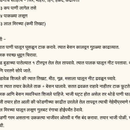
डणीचे साहित्य - जिरे, मोहरी, हिंग, हळद, कढीपत्ता
३ कप पाणी लागेल तसे
४ पाकळ्या लसूण
३ लाल मिरच्या (कमी तिखट)
ती -
्यात पाणी घालून घुसळून टाक करावे. त्यात बेसन कालवून गुठळ्या काढाव्यात.
लक स्वच्छ धुवून चिरावा.
ड बुडाच्या पातेल्यात १ टीस्पून तेल तेल तापवावे. त्यात पालक घालून नीट परतावा
ि परतणे सोपे जाते.
डावेळ शिजले की त्यात तिखट, मीठ, गूळ, मसाला घालून नीट ढवळून घ्यावे.
ा त्यात तयार केलेले ताक + बेसन घालावे. सतत ढवळत राहावे नाहीतर टाक फ़ुटते
लक आणि बेसन व्यवस्थित शिजले पाहिजे. भाजी घट्ट होत असेल तर थोडे पाणी घाल
जी तयार होत आली की फोडणीच्या काढीत उरलेले तेल तापवून त्याची नेहेमीप्रमाणे
ल मिरच्या घालून लसूण गुलबट रंगाचा होईपर्यंत ठेवावे.
डणी गरम असताना उकळत्या भाजीवर ओतवी व गॅस बंद करावा. तयार भाजी पोळी, भ
वी.