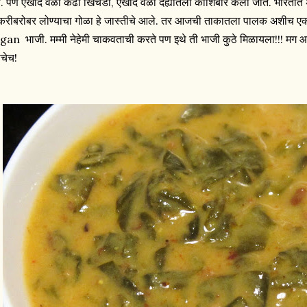
े. पण एखादे वेळी कढी खिचडी, एखादे वेळी दह्यातली कोशिंबीर केली जाते. भारत
करीबरोबर लोण्याचा गोळा हे जास्तीचे आले. तर आजची ताकातला पालक अशीच ए
gan भाजी. मम्मी नेहेमी चाकवताची करते पण इथे ती भाजी कुठे मिळायला!!! मग
ाचेच!