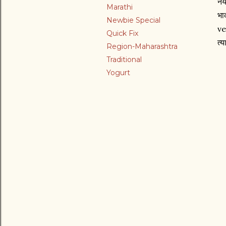
नय
Marathi
भा
Newbie Special
ve
Quick Fix
त्य
Region-Maharashtra
Traditional
Yogurt