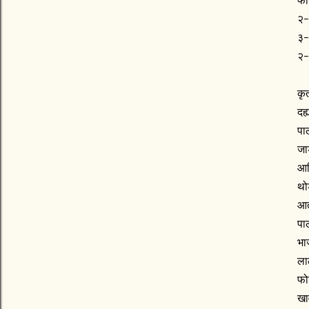
फो
२-
३-
२-
कृ
दह
पा
जा
आण
थो
आत
पा
भा
ला
फो
खा