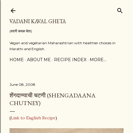
Skip to main content
VADANI KAVAL GHETA
(वदनी कवळ घेता)
Vegan and vegetarian Maharashtrian with healthier choices in
Marathi and English.
HOME
ABOUT ME
RECIPE INDEX
MORE…
June 08, 2008
शेंगदाण्याची चटणी (SHENGADAANA
CHUTNEY)
(
Link to English Recipe
)