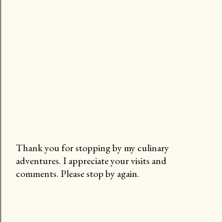
Thank you for stopping by my culinary
adventures. I appreciate your visits and
P
comments. Please stop by again.
o
s
t
a