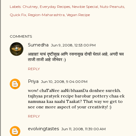
Labels:
Chutney
Everyday Recipes
Newbie Special
Nuts-Peanuts
Quick Fix
Region-Maharashtra
Vegan Recipe
COMMENTS
Sumedha
Jun 9, 2008, 12:53:00 PM
आहाहा! याचं दृष्टीसुख आणि रसनासुख दोन्ही घेतलं आहे, अगदी चव
ताजी ताजी आहे जीभेवर :)
REPLY
Priya
Jun 10, 2008, 9:04:00 PM
wow! chaTaNee aaNi bhaanDa donhee surekh.
tujhyaa pratyek recipe barobar pottery chaa ek
namunaa kaa naahi Taakat? That way we get to
see one more aspect of your creativity! :)
REPLY
evolvingtastes
Jun 11, 2008, 11:39:00 AM