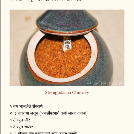
Shengadaana Chutney
१ कप भाजलेले शेंगदाणे
२-३ पाकळ्या लसूण (आवडीप्रमाणे कमी जास्त करावा)
१ टीस्पून जीरे
१ टीस्पून साखर
१-२ टीस्पून मीठ चवीप्रमाणे कमी जास्त करावे)