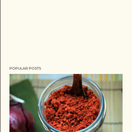
m
e
n
t
POPULAR POSTS