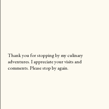
Thank you for stopping by my culinary
adventures. I appreciate your visits and
P
comments. Please stop by again.
o
s
t
a
C
o
m