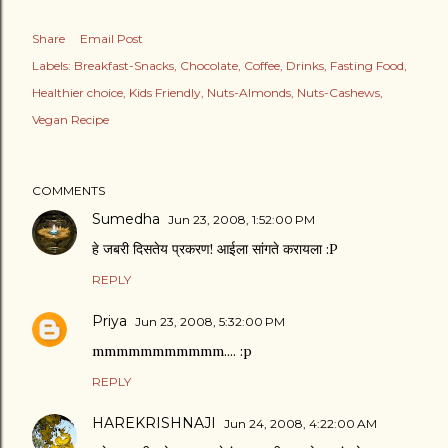
Share
Email Post
Labels:
Breakfast-Snacks
Chocolate
Coffee
Drinks
Fasting Food
Healthier choice
Kids Friendly
Nuts-Almonds
Nuts-Cashews
Vegan Recipe
COMMENTS
Sumedha
Jun 23, 2008, 1:52:00 PM
हे जबरी दिसतेय प्रकरण! आईला सांगते करायला :P
REPLY
Priya
Jun 23, 2008, 5:32:00 PM
mmmmmmmmmmm.... :p
REPLY
HAREKRISHNAJI
Jun 24, 2008, 4:22:00 AM