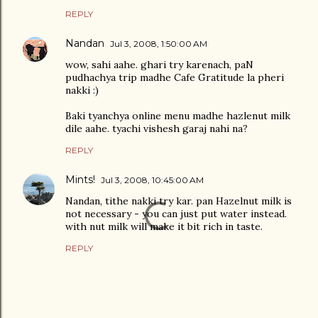
REPLY
Nandan
Jul 3, 2008, 1:50:00 AM
wow, sahi aahe. ghari try karenach, paN
pudhachya trip madhe Cafe Gratitude la pheri
nakki :)
Baki tyanchya online menu madhe hazlenut milk
dile aahe. tyachi vishesh garaj nahi na?
REPLY
Mints!
Jul 3, 2008, 10:45:00 AM
Nandan, tithe nakki try kar. pan Hazelnut milk is
not necessary - you can just put water instead.
with nut milk will make it bit rich in taste.
REPLY